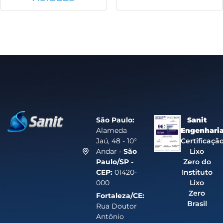
São Paulo:
Sanit
Alameda
Engenhari
Jaú, 48 - 10°
Certificaçã
Andar -
São
Lixo
Paulo/SP -
Zero do
CEP:
01420-
Instituto
000
Lixo
Zero
Fortaleza/CE:
Brasil
Rua Doutor
Antônio