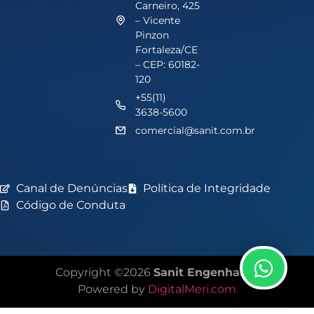
Carneiro, 425
– Vicente
Pinzon
Fortaleza/CE
– CEP: 60182-
120
+55(11)
3638-5600
comercial@sanit.com.br
Canal de Denúncias
Política de Integridade
Código de Conduta
Copyright ©2026
Sanit Engenharia
Powered by
DigitalMeri.com