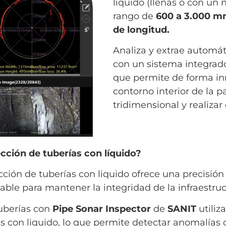
liquido (llenas o con un 
rango de
600 a 3.000 m
de longitud.
Analiza y extrae automá
con un sistema integrado
que permite de forma in
contorno interior de la 
tridimensional y realizar
ección de tuberías con líquido?
ción de tuberías con liquido ofrece una precisión y
ble para mantener la integridad de la infraestru
uberías con
Pipe Sonar Inspector
de
SANIT
utiliz
 con liquido, lo que permite detectar anomalías 